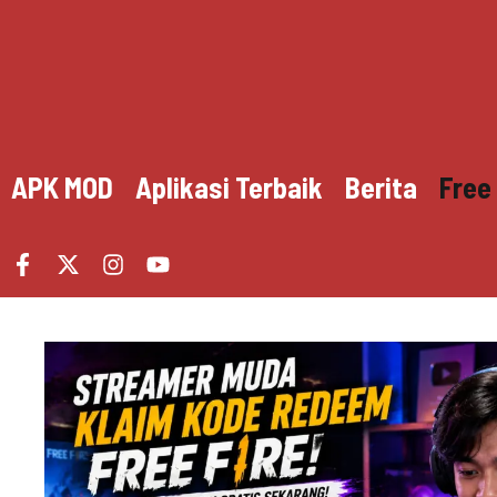
Skip
to
content
APK MOD
Aplikasi Terbaik
Berita
Free 