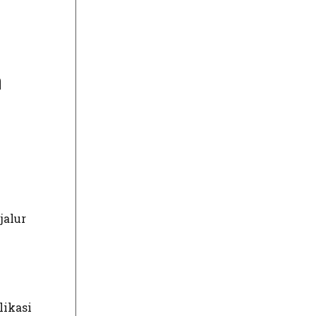
n
jalur
likasi