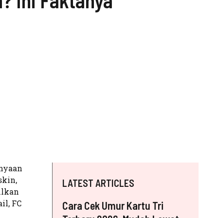
? Ini Faktanya
anyaan
skin,
LATEST ARTICLES
ilkan
il, FC
Cara Cek Umur Kartu Tri