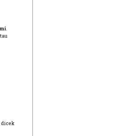
smi
.
tau
 dicek