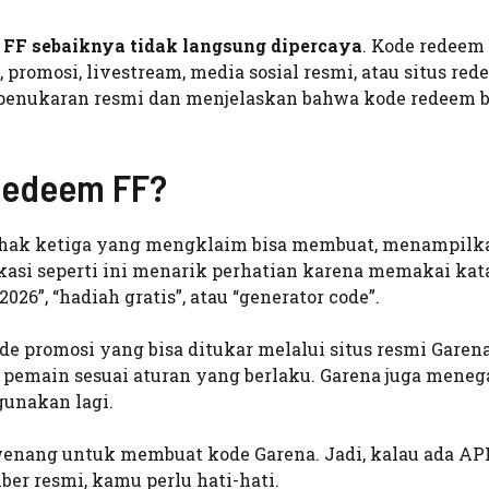
 FF sebaiknya tidak langsung dipercaya
. Kode redeem
, promosi, livestream, media sosial resmi, atau situs re
 penukaran resmi dan menjelaskan bahwa kode redeem be
 Redeem FF?
ihak ketiga yang mengklaim bisa membuat, menampilka
kasi seperti ini menarik perhatian karena memakai kat
026”, “hadiah gratis”, atau “generator code”.
de promosi yang bisa ditukar melalui situs resmi Garena
 pemain sesuai aturan yang berlaku. Garena juga mene
gunakan lagi.
wenang untuk membuat kode Garena. Jadi, kalau ada A
er resmi, kamu perlu hati-hati.