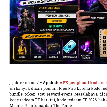
jejaktekno.net/ –
Apakah
APK penghasil kode re
ini banyak dicari pemain Free Fire karena kode r
bundle, token, atau reward event. Masalahnya, di
kode redeem FF hari ini, kode redeem FF 2026, bahk
Mobile, Heartopia, dan The Forge.