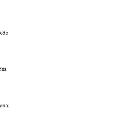
kode
isa
ena.