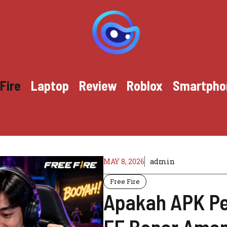
Fire
Laptop
Review
Roblox
Smartpho
MAY 8, 2026
admin
Free Fire
Apakah APK P