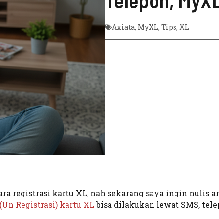
Telepon, MyXL
Axiata
,
MyXL
,
Tips
,
XL
ra registrasi kartu XL, nah sekarang saya ingin nulis ar
(Un Registrasi) kartu XL
bisa dilakukan lewat SMS, tele