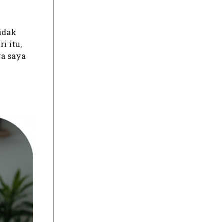
tidak
i itu,
ya saya