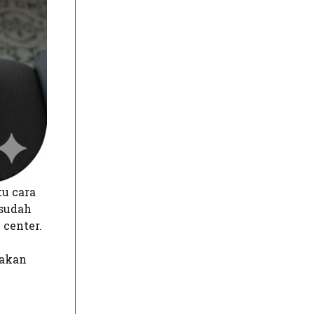
tu cara
 sudah
 center.
nakan