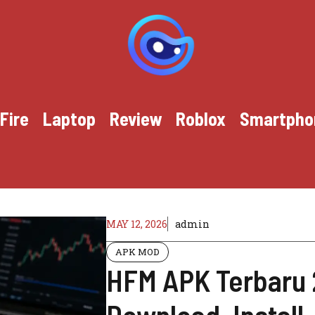
Fire
Laptop
Review
Roblox
Smartpho
MAY 12, 2026
admin
APK MOD
HFM APK Terbaru 