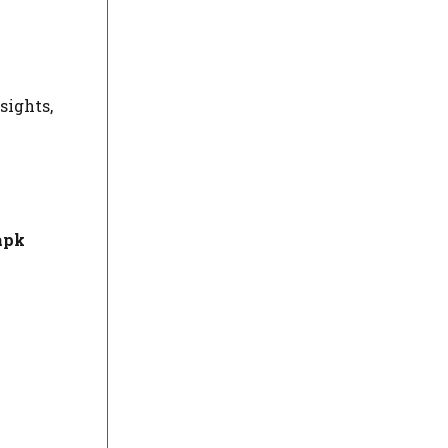
sights,
apk