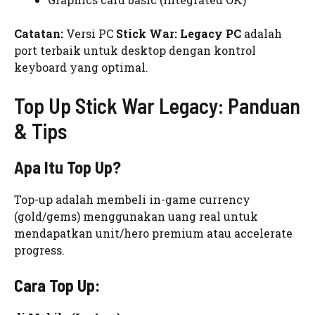
Catatan:
Versi PC
Stick War: Legacy PC
adalah
port terbaik untuk desktop dengan kontrol
keyboard yang optimal.
Top Up Stick War Legacy: Panduan
& Tips
Apa Itu Top Up?
Top-up adalah membeli in-game currency
(gold/gems) menggunakan uang real untuk
mendapatkan unit/hero premium atau accelerate
progress.
Cara Top Up: