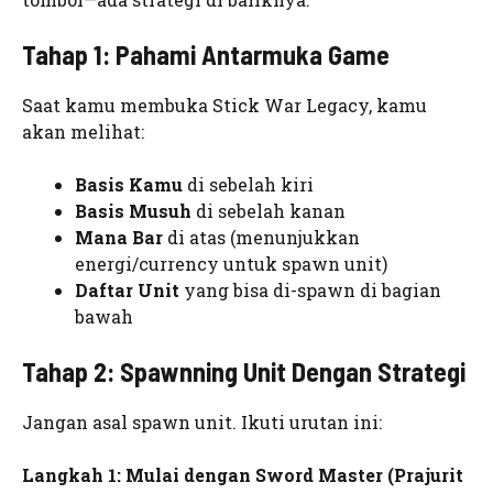
Tahap 1: Pahami Antarmuka Game
Saat kamu membuka Stick War Legacy, kamu
akan melihat:
Basis Kamu
di sebelah kiri
Basis Musuh
di sebelah kanan
Mana Bar
di atas (menunjukkan
energi/currency untuk spawn unit)
Daftar Unit
yang bisa di-spawn di bagian
bawah
Tahap 2: Spawnning Unit Dengan Strategi
Jangan asal spawn unit. Ikuti urutan ini:
Langkah 1: Mulai dengan Sword Master (Prajurit