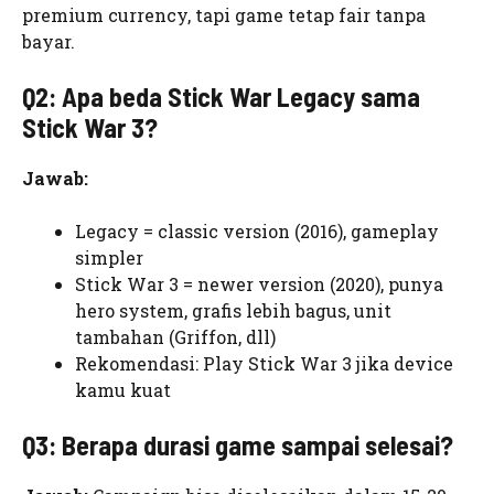
premium currency, tapi game tetap fair tanpa
bayar.
Q2: Apa beda Stick War Legacy sama
Stick War 3?
Jawab:
Legacy = classic version (2016), gameplay
simpler
Stick War 3 = newer version (2020), punya
hero system, grafis lebih bagus, unit
tambahan (Griffon, dll)
Rekomendasi: Play Stick War 3 jika device
kamu kuat
Q3: Berapa durasi game sampai selesai?