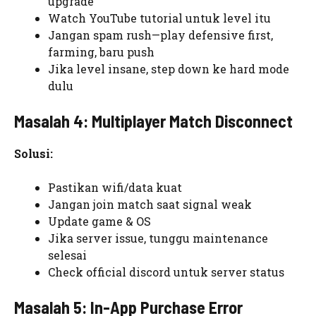
upgrade
Watch YouTube tutorial untuk level itu
Jangan spam rush—play defensive first,
farming, baru push
Jika level insane, step down ke hard mode
dulu
Masalah 4: Multiplayer Match Disconnect
Solusi:
Pastikan wifi/data kuat
Jangan join match saat signal weak
Update game & OS
Jika server issue, tunggu maintenance
selesai
Check official discord untuk server status
Masalah 5: In-App Purchase Error