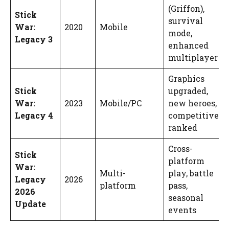
(Griffon),
Stick
survival
War:
2020
Mobile
mode,
Legacy 3
enhanced
multiplayer
Graphics
Stick
upgraded,
War:
2023
Mobile/PC
new heroes,
Legacy 4
competitive
ranked
Cross-
Stick
platform
War:
Multi-
play, battle
Legacy
2026
platform
pass,
2026
seasonal
Update
events