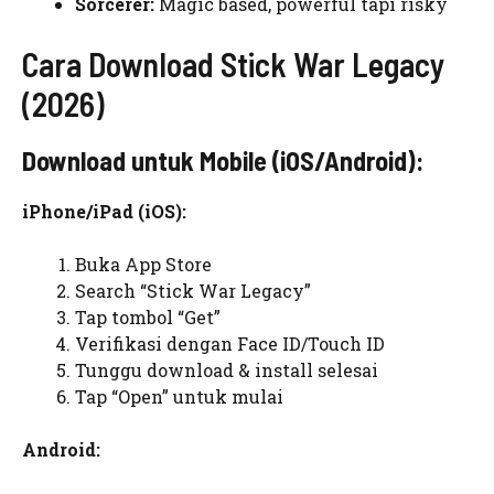
Sorcerer:
Magic based, powerful tapi risky
Cara Download Stick War Legacy
(2026)
Download untuk Mobile (iOS/Android):
iPhone/iPad (iOS):
Buka App Store
Search “Stick War Legacy”
Tap tombol “Get”
Verifikasi dengan Face ID/Touch ID
Tunggu download & install selesai
Tap “Open” untuk mulai
Android: