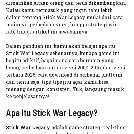
dimainkan jutaan orang dan terus dikembangkan.
Kalau kamu termasuk yang ingin tahu lebih
dalam tentang Stick War Legacy mulai dari cara
mainnya, perbedaan versi, hingga strategi win
rate tinggi artikel ini jawabannya.
Dalam panduan ini, kamu akan belajar apa itu
Stick War Legacy sebenarnya, kenapa game ini
begitu adiktif, bagaimana cara bermain yang
benar, perbedaan antara versi 2009, 2016, dan versi
terbaru 2026, cara download di berbagai platform,
dan tentu saja, tips-tips jitu agar kamu bisa
menang dengan konsisten. Yuk, langsung masuk
ke penjelasannya!
Apa Itu Stick War Legacy?
Stick War Legacy
adalah game strategi real-time