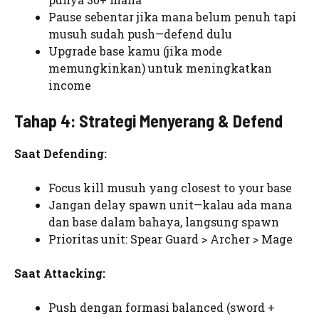
Pause sebentar jika mana belum penuh tapi
musuh sudah push—defend dulu
Upgrade base kamu (jika mode
memungkinkan) untuk meningkatkan
income
Tahap 4: Strategi Menyerang & Defend
Saat Defending:
Focus kill musuh yang closest to your base
Jangan delay spawn unit—kalau ada mana
dan base dalam bahaya, langsung spawn
Prioritas unit: Spear Guard > Archer > Mage
Saat Attacking:
Push dengan formasi balanced (sword +