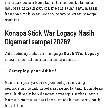
ini tidak butuh koneksi internet berkelanjutan,
jadi bisa dimainkan offline ini salah satu alasan
kenapa Stick War Legacy tetap relevan hingga
saat ini.
Kenapa Stick War Legacy Masih
Digemari sampai 2026?
Ada beberapa alasan mengapa
Stick War Legacy
masih menjadi pilihan utama gamer:
1. Gameplay yang Adiktif
Game ini punya curve pembelajaran yang
sempurna mudah dipelajari pemula, tapi kompleks
untuk dimainkan dengan strategi tingkat lanjut.
Kamu bisa mulai dari level mudah dan terus naik
kesulitan.